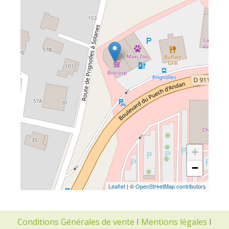
+
−
Leaflet
| ©
OpenStreetMap contributors
Conditions Générales de vente
I
Mentions légales
I