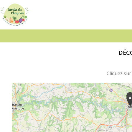
Le
Jardin
du
Chayran
DÉCO
Cliquez sur