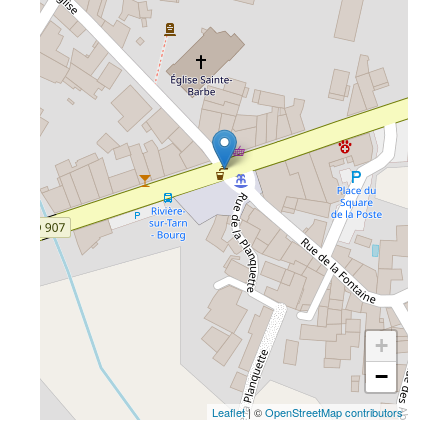
+
−
Leaflet
| ©
OpenStreetMap contributors